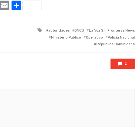
ram
tter
X
Email
Compartir
Tagged
autoridades
DNCD
La Voz Sin Fronteras News
with
Ministerio Público
Operativo
Policía Nacional
República Dominicana
0