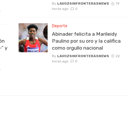
By
LAVOZSINFRONTERASNEWS
19
horas ago
0
6
Deporte
Abinader felicita a Marileidy
ión
Paulino por su oro y la califica
-” y
como orgullo nacional
By
LAVOZSINFRONTERASNEWS
22
horas ago
0
9