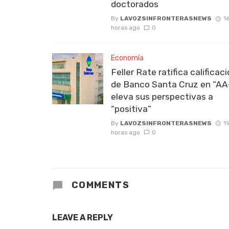
doctorados
By
LAVOZSINFRONTERASNEWS
1
horas ago
0
Economía
Feller Rate ratifica calificac
de Banco Santa Cruz en “AA
eleva sus perspectivas a
“positiva”
By
LAVOZSINFRONTERASNEWS
1
horas ago
0
COMMENTS
LEAVE A REPLY