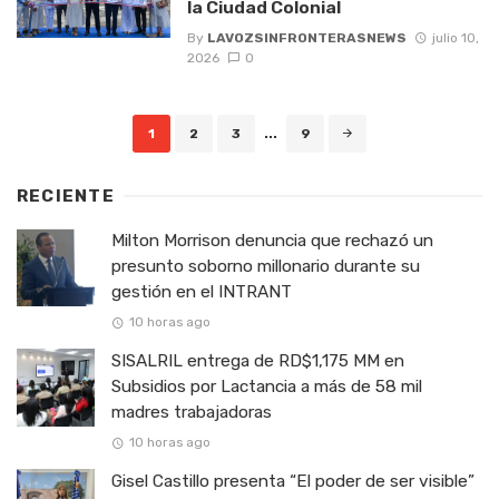
la Ciudad Colonial
By
LAVOZSINFRONTERASNEWS
julio 10,
2026
0
Posts
1
2
3
...
9
navigation
RECIENTE
Milton Morrison denuncia que rechazó un
presunto soborno millonario durante su
gestión en el INTRANT
10 horas ago
SISALRIL entrega de RD$1,175 MM en
Subsidios por Lactancia a más de 58 mil
madres trabajadoras
10 horas ago
Gisel Castillo presenta “El poder de ser visible”