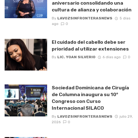
aniversario consolidando una
cultura de alianza y colaboración
By
LAVOZSINFRONTERASNEWS
5 días
ago
0
El cuidado del cabello debe ser
prioridad al utilizar extensiones
By
LIC. YOAN SILVERIO
6 días ago
0
Sociedad Dominicana de Cirugía
de Columna inaugura su 10°
Congreso con Curso
Internacional SILACO
By
LAVOZSINFRONTERASNEWS
julio 29,
2026
0