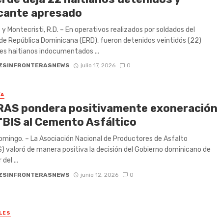
icante apresado
 y Montecristi, R.D. – En operativos realizados por soldados del
 de República Dominicana (ERD), fueron detenidos veintidós (22)
es haitianos indocumentados ...
ZSINFRONTERASNEWS
julio 17, 2026
0
ÍA
AS pondera positivamente exoneración
ITBIS al Cemento Asfáltico
mingo. – La Asociación Nacional de Productores de Asfalto
 valoró de manera positiva la decisión del Gobierno dominicano de
del ...
ZSINFRONTERASNEWS
junio 12, 2026
0
LES