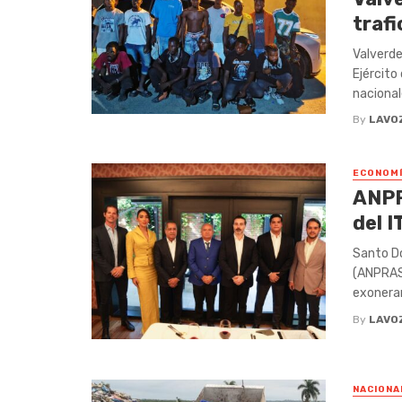
traf
Valverde
Ejército
nacional
By
LAVO
ECONOM
ANPR
del 
Santo Do
(ANPRAS)
exonerar 
By
LAVO
NACIONA