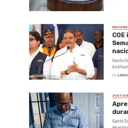
NACIONA
COE i
Sema
naci
Santo Do
instituc
By
LAVO
JUSTICI
Apre
duran
Santo D
de este 