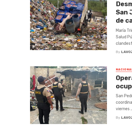
Desm
San 
de c
María Tr
Salud Pú
clandesti
By
LAVO
NACIONA
Oper
ocup
San Pedr
coordina
viernes ..
By
LAVO