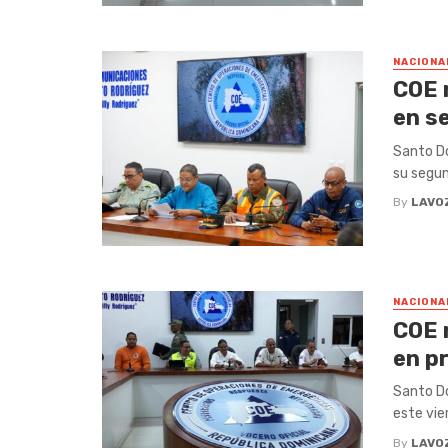
NACIONA
COE 
en s
Santo Do
su segun
By
LAVO
NACIONA
COE 
en p
Santo Do
este vie
By
LAVO