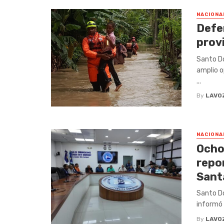
NACIONA
Defe
provi
Santo Do
amplio o
...
By
LAVO
NACIONA
Ocho
repo
Sant
Santo Do
informó 
By
LAVO