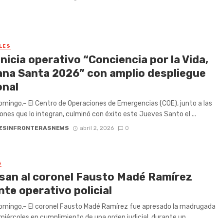
LES
nicia operativo “Conciencia por la Vida,
na Santa 2026” con amplio despliegue
onal
mingo.– El Centro de Operaciones de Emergencias (COE), junto a las
iones que lo integran, culminó con éxito este Jueves Santo el ...
ZSINFRONTERASNEWS
abril 2, 2026
0
A
san al coronel Fausto Madé Ramírez
te operativo policial
omingo.– El coronel Fausto Madé Ramírez fue apresado la madrugada
miércoles en cumplimiento de una orden judicial, durante un