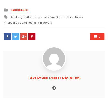
Posted
NACIONALES
in
Tagged
Hallazgo
La Toronja
La Voz Sin Fronteras News
with
República Dominicana
Tragedia
0
LAVOZSINFRONTERASNEWS
Website