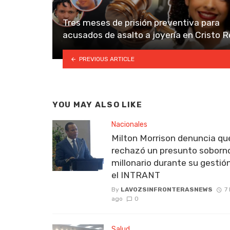
Tres meses de prisión preventiva para
acusados de asalto a joyería en Cristo 
PREVIOUS ARTICLE
YOU MAY ALSO LIKE
Nacionales
Milton Morrison denuncia qu
rechazó un presunto soborn
millonario durante su gestió
el INTRANT
By
LAVOZSINFRONTERASNEWS
7
ago
0
Salud