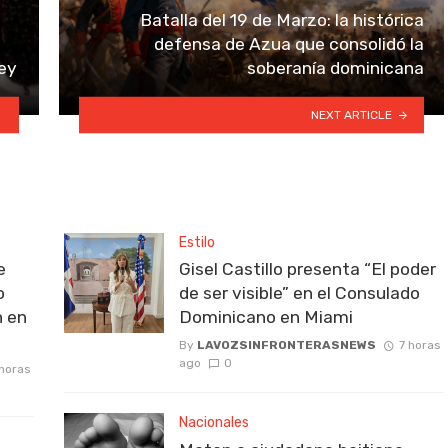
Batalla del 19 de Marzo: la histórica
defensa de Azua que consolidó la
Rey
soberanía dominicana
NEXT ARTICLE
Estilo
e
Gisel Castillo presenta “El poder
o
de ser visible” en el Consulado
n en
Dominicano en Miami
By
LAVOZSINFRONTERASNEWS
7 horas
ago
0
 horas
Nacionales