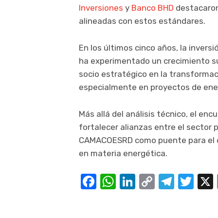
Inversiones
y
Banco BHD
destacaron 
alineadas con estos estándares.
En los últimos cinco años, la inver
ha experimentado un crecimiento su
socio estratégico en la transformac
especialmente en proyectos de ene
Más allá del análisis técnico, el en
fortalecer alianzas entre el sector p
CAMACOESRD como puente para el des
en materia energética.
Facebook
WhatsApp
LinkedIn
Copy
Teleg
Twi
Link