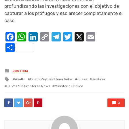
profundizando las investigaciones con el objetivo de
capturar a los prófugos y esclarecer completamente el
caso.
Facebook
WhatsApp
LinkedIn
Copy
Telegram
Twitter
X
Email
Link
Compartir
Posted
JUSTICIA
in
Tagged
Asalto
Cristo Rey
Fátima Veloz
Jueza
Justicia
with
La Voz Sin Fronteras News
Ministerio Público
0