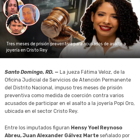
Tres meses de prisión preventiva para acusados de asalto a
joyería en Cristo Rey
Santo Domingo, RD.
—
La jueza
Fátima Veloz
, de la
Oficina Judicial de Servicios de Atención Permanente
del Distrito Nacional
, impuso tres meses de prisión
preventiva como medida de coerción contra varios
acusados de participar en el asalto a la joyería Popi Oro,
ubicada en el sector
Cristo Rey
.
Entre los imputados figuran
Hensy Yoel Reynoso
Abreu
,
Juan Alexander Gálvez Marte
señalado por