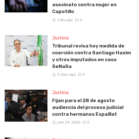
asesinato contra mujer en
Capotillo
1 día ago
0
Justicia
Tribunal revisa hoy medida de
coerción contra Santiago Hazim
y otros imputados en caso
SeNaSa
3 días ago
0
Justicia
Fijan para el 28 de agosto
audiencia del proceso judicial
contra hermanos Espaillat
julio 29, 2026
0