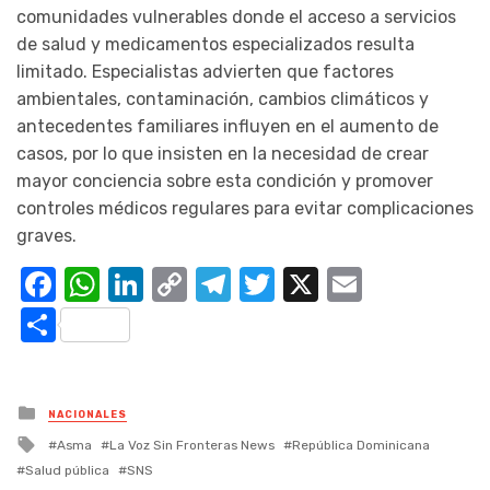
comunidades vulnerables donde el acceso a servicios
de salud y medicamentos especializados resulta
limitado. Especialistas advierten que factores
ambientales, contaminación, cambios climáticos y
antecedentes familiares influyen en el aumento de
casos, por lo que insisten en la necesidad de crear
mayor conciencia sobre esta condición y promover
controles médicos regulares para evitar complicaciones
graves.
Facebook
WhatsApp
LinkedIn
Copy
Telegram
Twitter
X
Email
Link
Compartir
Posted
NACIONALES
in
Tagged
Asma
La Voz Sin Fronteras News
República Dominicana
with
Salud pública
SNS