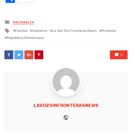
Posted
NACIONALES
in
Tagged
Familia
Gobierno
La Voz Sin Fronteras News
Protesta
with
República Dominicana
0
LAVOZSINFRONTERASNEWS
Website