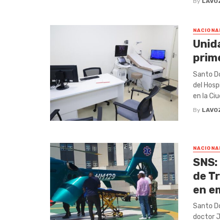
By
LAVO
NACIONA
Unida
prim
Santo Do
del Hosp
en la Ciu
By
LAVO
NACIONA
SNS:
de T
en e
Santo Do
doctor J