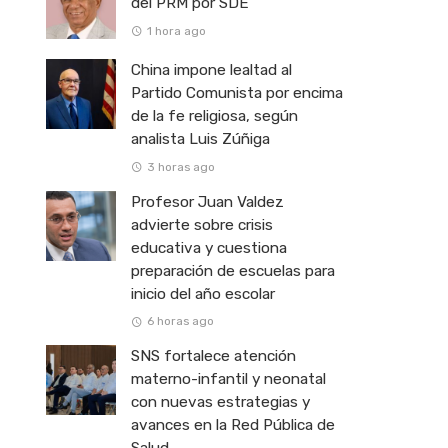
del PRM por SDE
1 hora ago
China impone lealtad al
Partido Comunista por encima
de la fe religiosa, según
analista Luis Zúñiga
3 horas ago
Profesor Juan Valdez
advierte sobre crisis
educativa y cuestiona
preparación de escuelas para
inicio del año escolar
6 horas ago
SNS fortalece atención
materno-infantil y neonatal
con nuevas estrategias y
avances en la Red Pública de
Salud