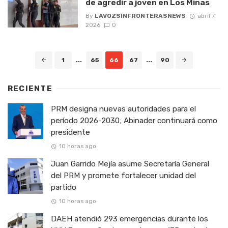
de agredir a joven en Los Minas
By
LAVOZSINFRONTERASNEWS
abril 7,
2026
0
Posts
1
...
65
66
67
...
90
navigation
RECIENTE
PRM designa nuevas autoridades para el
período 2026-2030; Abinader continuará como
presidente
10 horas ago
Juan Garrido Mejía asume Secretaría General
del PRM y promete fortalecer unidad del
partido
10 horas ago
DAEH atendió 293 emergencias durante los