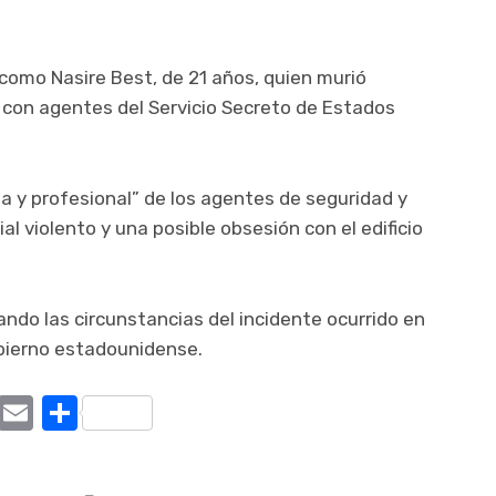
o como Nasire Best, de 21 años, quien murió
 con agentes del Servicio Secreto de Estados
a y profesional” de los agentes de seguridad y
al violento y una posible obsesión con el edificio
ndo las circunstancias del incidente ocurrido en
obierno estadounidense.
ram
tter
X
Email
Compartir