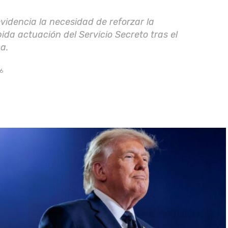
videncia la necesidad de reforzar la
ida actuación del Servicio Secreto tras el
a.
6