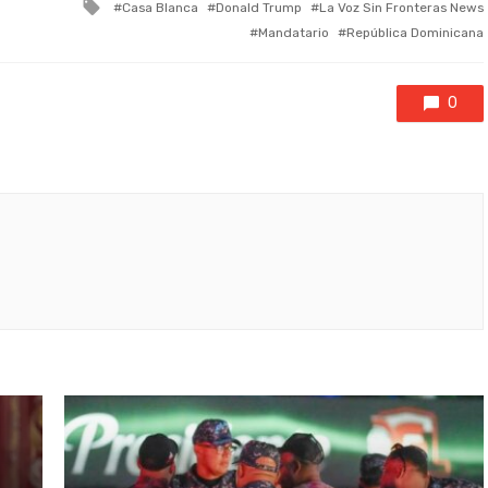
Tagged
Casa Blanca
Donald Trump
La Voz Sin Fronteras News
with
Mandatario
República Dominicana
0