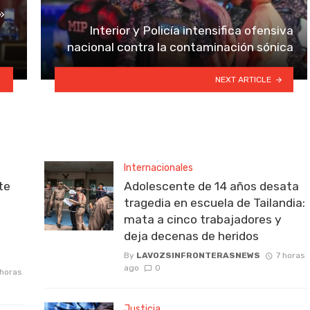
»
Interior y Policía intensifica ofensiva
nacional contra la contaminación sónica
NEXT ARTICLE
Internacionales
te
Adolescente de 14 años desata
tragedia en escuela de Tailandia:
mata a cinco trabajadores y
deja decenas de heridos
By
LAVOZSINFRONTERASNEWS
7 horas
ago
0
 horas
Justicia