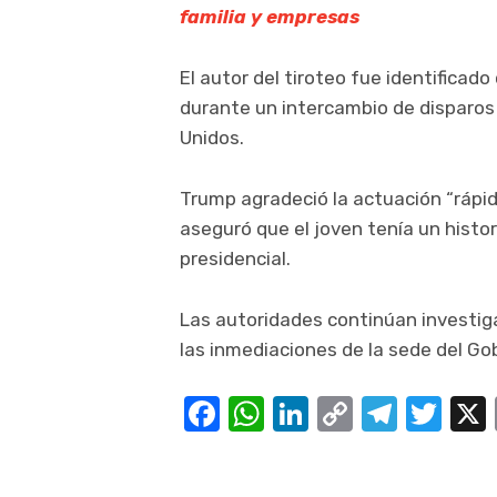
familia y empresas
El autor del tiroteo fue identificad
durante un intercambio de disparos
Unidos.
Trump agradeció la actuación “rápid
aseguró que el joven tenía un histori
presidencial.
Las autoridades continúan investiga
las inmediaciones de la sede del G
Facebook
WhatsApp
LinkedIn
Copy
Teleg
Twi
Link