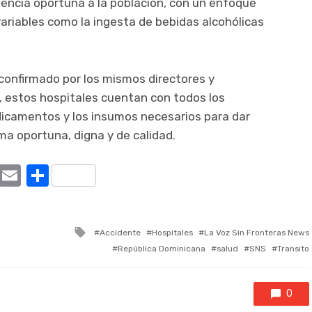
encia oportuna a la población, con un enfoque
ariables como la ingesta de bebidas alcohólicas
 confirmado por los mismos directores y
, estos hospitales cuentan con todos los
icamentos y los insumos necesarios para dar
ma oportuna, digna y de calidad.
ram
tter
X
Email
Compartir
Tagged
Accidente
Hospitales
La Voz Sin Fronteras News
with
República Dominicana
salud
SNS
Transito
0