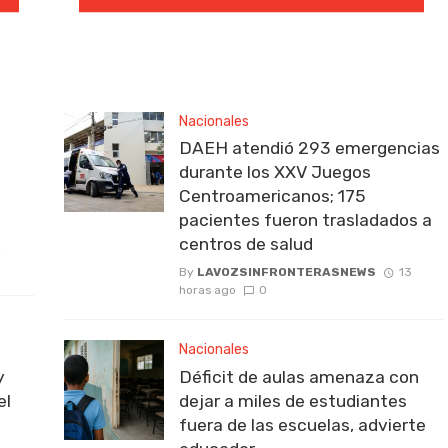
Nacionales
DAEH atendió 293 emergencias
durante los XXV Juegos
Centroamericanos; 175
pacientes fueron trasladados a
centros de salud
2
By
LAVOZSINFRONTERASNEWS
13
horas ago
0
Nacionales
y
Déficit de aulas amenaza con
el
dejar a miles de estudiantes
fuera de las escuelas, advierte