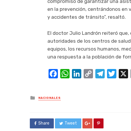
compromiso de garantizar una asist
en la prevención, centrándonos en v
y accidentes de tránsito”, resaltó.
El doctor Julio Landrón reiteró que,
autoridades de los centros de salud
equipos, los recursos humanos, med
una respuesta a la población de for
Facebook
WhatsApp
LinkedIn
Copy
Teleg
Twi
Link
Posted
NACIONALES
in
Share
Tweet