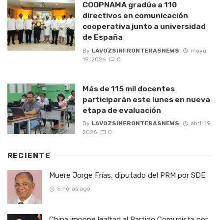
COOPNAMA gradúa a 110
directivos en comunicación
cooperativa junto a universidad
de España
By
LAVOZSINFRONTERASNEWS
mayo
19, 2026
0
Más de 115 mil docentes
participarán este lunes en nueva
etapa de evaluación
By
LAVOZSINFRONTERASNEWS
abril 19,
2026
0
RECIENTE
Muere Jorge Frías, diputado del PRM por SDE
5 horas ago
China impone lealtad al Partido Comunista por