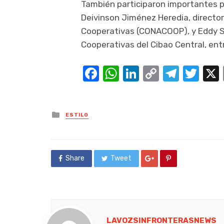
También participaron importantes 
Deivinson Jiménez Heredia, director
Cooperativas (CONACOOP), y Eddy Sa
Cooperativas del Cibao Central, ent
Facebook
WhatsApp
LinkedIn
Copy
Teleg
Twi
Link
Posted
ESTILO
in
Share
Tweet
LAVOZSINFRONTERASNEWS