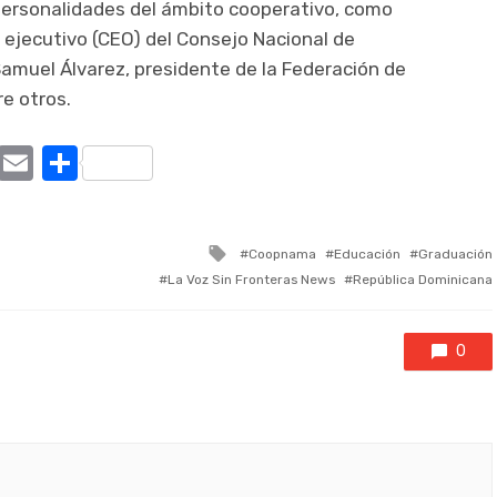
personalidades del ámbito cooperativo, como
 ejecutivo (CEO) del Consejo Nacional de
muel Álvarez, presidente de la Federación de
re otros.
ram
tter
X
Email
Compartir
Tagged
Coopnama
Educación
Graduación
with
La Voz Sin Fronteras News
República Dominicana
0