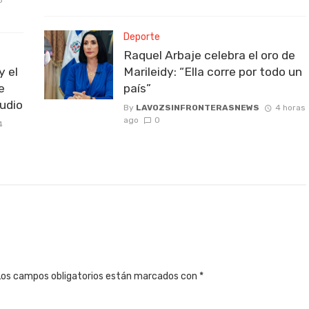
Deporte
Raquel Arbaje celebra el oro de
y el
Marileidy: “Ella corre por todo un
e
país”
udio
By
LAVOZSINFRONTERASNEWS
4 horas
ago
0
4
Los campos obligatorios están marcados con
*