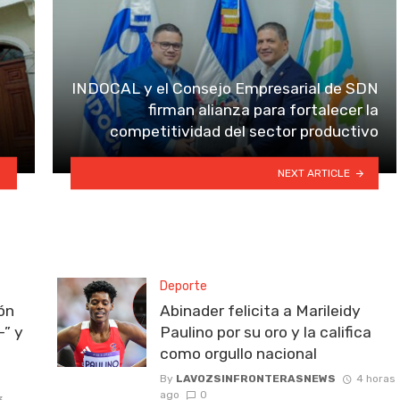
INDOCAL y el Consejo Empresarial de SDN
firman alianza para fortalecer la
competitividad del sector productivo
NEXT ARTICLE
Deporte
ión
Abinader felicita a Marileidy
-” y
Paulino por su oro y la califica
como orgullo nacional
By
LAVOZSINFRONTERASNEWS
4 horas
ago
0
3