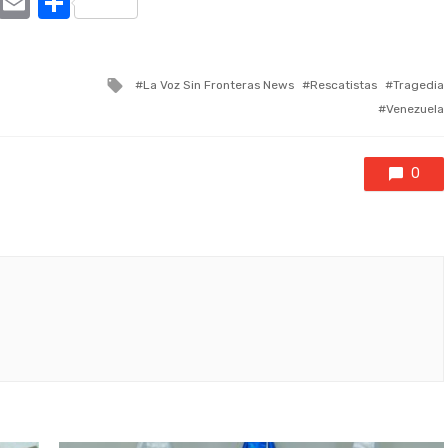
ram
tter
X
Email
Compartir
Tagged
La Voz Sin Fronteras News
Rescatistas
Tragedia
with
Venezuela
0