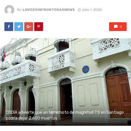
By
LAVOZSINFRONTERASNEWS
julio 1, 2026
0
CODIA advierte que un terremoto de magnitud 7.5 en Santiago
podría dejar 2,600 muertos