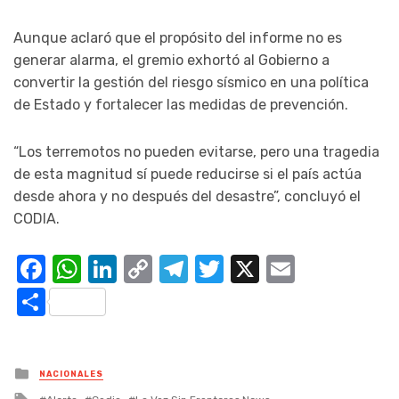
Aunque aclaró que el propósito del informe no es
generar alarma, el gremio exhortó al Gobierno a
convertir la gestión del riesgo sísmico en una política
de Estado y fortalecer las medidas de prevención.
“Los terremotos no pueden evitarse, pero una tragedia
de esta magnitud sí puede reducirse si el país actúa
desde ahora y no después del desastre”, concluyó el
CODIA.
Facebook
WhatsApp
LinkedIn
Copy
Telegram
Twitter
X
Email
Link
Compartir
Posted
NACIONALES
in
Tagged