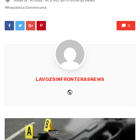
Alerta
Codia
La Voz Sin Fronteras News
with
República Dominicana
0
LAVOZSINFRONTERASNEWS
Website