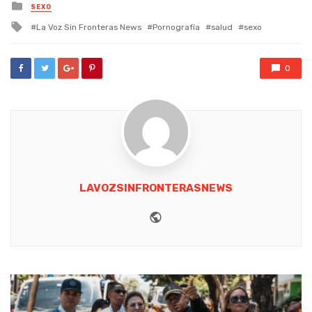
Posted
SEXO
in
Tagged
La Voz Sin Fronteras News
Pornografía
salud
sexo
with
0
LAVOZSINFRONTERASNEWS
Website