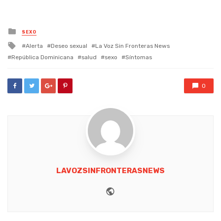
Posted
SEXO
in
Tagged
Alerta
Deseo sexual
La Voz Sin Fronteras News
with
República Dominicana
salud
sexo
Síntomas
0
LAVOZSINFRONTERASNEWS
Website