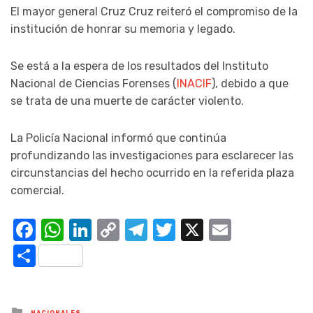
El mayor general Cruz Cruz reiteró el compromiso de la
institución de honrar su memoria y legado.
Se está a la espera de los resultados del Instituto
Nacional de Ciencias Forenses (
INACIF
), debido a que
se trata de una muerte de carácter violento.
La Policía Nacional informó que continúa
profundizando las investigaciones para esclarecer las
circunstancias del hecho ocurrido en la referida plaza
comercial.
Facebook
WhatsApp
LinkedIn
Copy
Telegram
Twitter
X
Email
Link
Compartir
Posted
NACIONALES