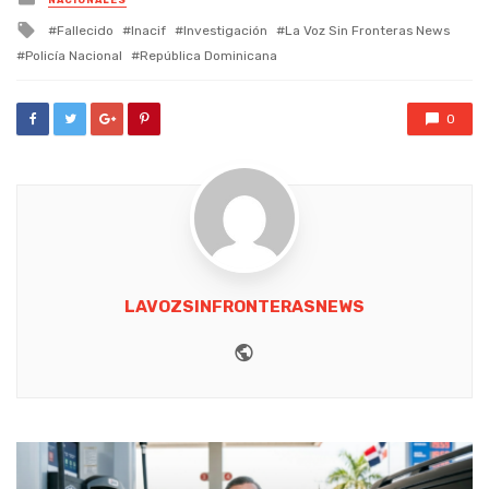
in
Tagged
Fallecido
Inacif
Investigación
La Voz Sin Fronteras News
with
Policía Nacional
República Dominicana
0
LAVOZSINFRONTERASNEWS
Website