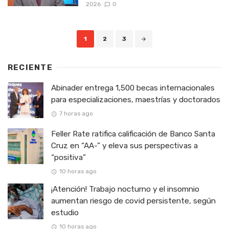
2026
0
Posts
1
2
3
navigation
RECIENTE
Abinader entrega 1,500 becas internacionales
para especializaciones, maestrías y doctorados
7 horas ago
Feller Rate ratifica calificación de Banco Santa
Cruz en “AA-” y eleva sus perspectivas a
“positiva”
10 horas ago
¡Atención! Trabajo nocturno y el insomnio
aumentan riesgo de covid persistente, según
estudio
10 horas ago