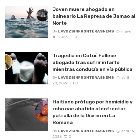
Joven muere ahogado en
balneario La Represa de Jamao al
Norte
By
LAVOZSINFRONTERASNEWS
mayo
10, 2026
0
Tragedia en Cotuí: Fallece
abogado tras sufrir infarto
mientras conducía en vía pública
By
LAVOZSINFRONTERASNEWS
abril
28, 2026
0
Haitiano prófugo por homicidio y
robo cae abatido al enfrentar
patrulla de la Dicrim en La
Romana
By
LAVOZSINFRONTERASNEWS
abril 16,
2026
0