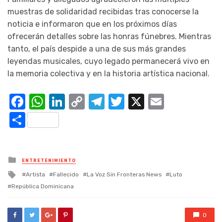
muestras de solidaridad recibidas tras conocerse la
noticia e informaron que en los próximos días
ofrecerán detalles sobre las honras fúnebres. Mientras
tanto, el país despide a una de sus más grandes
leyendas musicales, cuyo legado permanecerá vivo en
la memoria colectiva y en la historia artística nacional.
Facebook
WhatsApp
LinkedIn
Copy
Telegram
Twitter
X
Email
Link
Compartir
Posted
ENTRETENIMIENTO
in
Tagged
Artista
Fallecido
La Voz Sin Fronteras News
Luto
with
República Dominicana
0