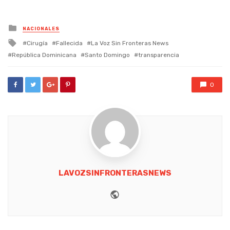
Posted
NACIONALES
in
Tagged
Cirugía
Fallecida
La Voz Sin Fronteras News
with
República Dominicana
Santo Domingo
transparencia
0
LAVOZSINFRONTERASNEWS
Website