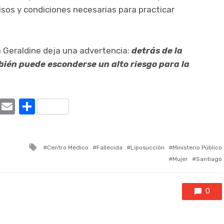
sos y condiciones necesarias para practicar
a Geraldine deja una advertencia:
detrás de la
bién puede esconderse un alto riesgo para la
ram
tter
X
Email
Compartir
Tagged
Centro Medico
Fallecida
Liposucción
Ministerio Público
with
Mujer
Santiago
0