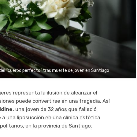
a del “cuerpo perfecto” tras muerte de joven en Santiago
res representa la ilusión de alcanzar el
siones puede convertirse en una tragedia. Así
ldine,
una joven de 32 años que falleció
 una liposucción en una clínica estética
olitanos, en la provincia de Santiago.