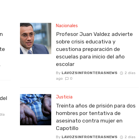
Nacionales
on
Profesor Juan Valdez advierte
sobre crisis educativa y
rte
cuestiona preparación de
escuelas para inicio del año
escolar
6
By
LAVOZSINFRONTERASNEWS
2 días
ago
0
Justicia
del
Treinta años de prisión para dos
hombres por tentativa de
día
asesinato contra mujer en
Capotillo
By
LAVOZSINFRONTERASNEWS
2 días