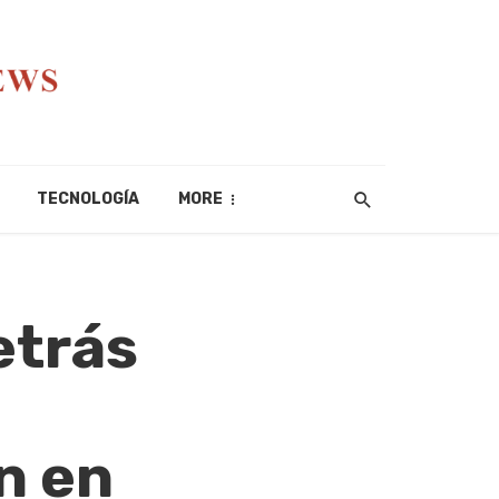
TECNOLOGÍA
MORE
etrás
n en