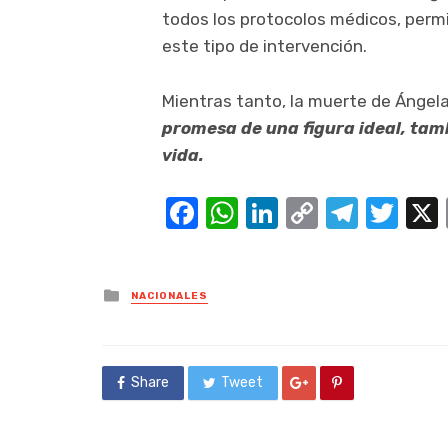
todos los protocolos médicos, permi
este tipo de intervención.
Mientras tanto, la muerte de Ángel
promesa de una figura ideal, tam
vida.
Facebook
WhatsApp
LinkedIn
Copy
Teleg
Twi
Link
Posted
NACIONALES
in
Share
Tweet