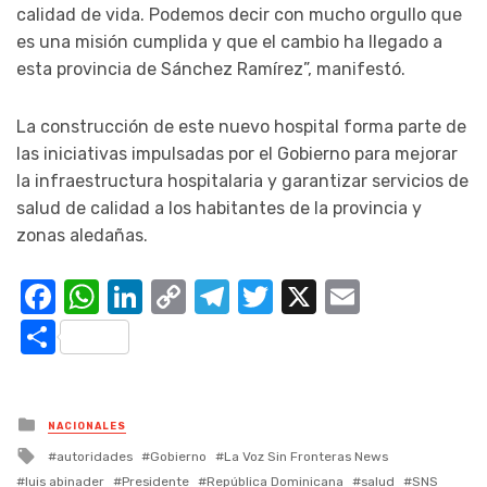
calidad de vida. Podemos decir con mucho orgullo que
es una misión cumplida y que el cambio ha llegado a
esta provincia de Sánchez Ramírez”, manifestó.
La construcción de este nuevo hospital forma parte de
las iniciativas impulsadas por el Gobierno para mejorar
la infraestructura hospitalaria y garantizar servicios de
salud de calidad a los habitantes de la provincia y
zonas aledañas.
Facebook
WhatsApp
LinkedIn
Copy
Telegram
Twitter
X
Email
Link
Compartir
Posted
NACIONALES
in
Tagged
autoridades
Gobierno
La Voz Sin Fronteras News
with
luis abinader
Presidente
República Dominicana
salud
SNS