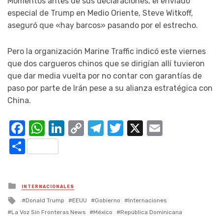
Momentos antes de sus declaraciones, el enviado
especial de Trump en Medio Oriente, Steve Witkoff,
aseguró que «hay barcos» pasando por el estrecho.
Pero la organización Marine Traffic indicó este viernes
que dos cargueros chinos que se dirigían allí tuvieron
que dar media vuelta por no contar con garantías de
paso por parte de Irán pese a su alianza estratégica con
China.
Facebook
WhatsApp
LinkedIn
Copy
Telegram
Twitter
X
Email
Link
Compartir
Posted
INTERNACIONALES
in
Tagged
Donald Trump
EEUU
Gobierno
Internaciones
with
La Voz Sin Fronteras News
México
República Dominicana