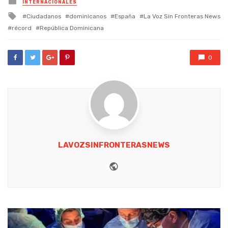
INTERNACIONALES
in
Tagged
Ciudadanos
dominicanos
España
La Voz Sin Fronteras News
with
récord
República Dominicana
0
LAVOZSINFRONTERASNEWS
Website