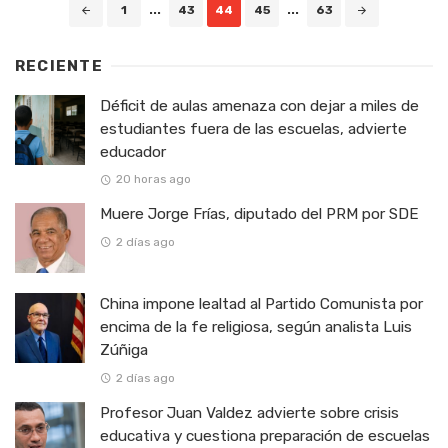
Posts
1
...
43
44
45
...
63
navigation
RECIENTE
Déficit de aulas amenaza con dejar a miles de
estudiantes fuera de las escuelas, advierte
educador
20 horas ago
Muere Jorge Frías, diputado del PRM por SDE
2 días ago
China impone lealtad al Partido Comunista por
encima de la fe religiosa, según analista Luis
Zúñiga
2 días ago
Profesor Juan Valdez advierte sobre crisis
educativa y cuestiona preparación de escuelas