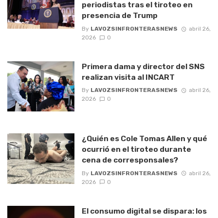
periodistas tras el tiroteo en
presencia de Trump
By
LAVOZSINFRONTERASNEWS
abril 26,
2026
0
Primera dama y director del SNS
realizan visita al INCART
By
LAVOZSINFRONTERASNEWS
abril 26,
2026
0
¿Quién es Cole Tomas Allen y qué
ocurrió en el tiroteo durante
cena de corresponsales?
By
LAVOZSINFRONTERASNEWS
abril 26,
2026
0
El consumo digital se dispara: los