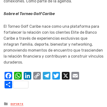
conexiones. Como parte de la agenda.
Sobre el Torneo Golf Caribe
El Torneo Golf Caribe nace como una plataforma para
fortalecer la relación con los clientes Elite de Banco
Caribe a través de experiencias exclusivas que
integran familia, deporte, bienestar y networking,
promoviendo momentos de encuentro que trascienden
la relación financiera y contribuyen a construir vínculos
duraderos.
Facebook
WhatsApp
LinkedIn
Copy
Telegram
Twitter
X
Email
Link
Compartir
Posted
DEPORTE