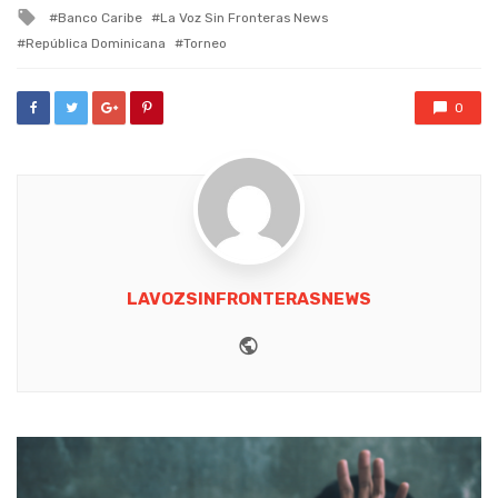
in
Tagged
Banco Caribe
La Voz Sin Fronteras News
with
República Dominicana
Torneo
0
LAVOZSINFRONTERASNEWS
Website