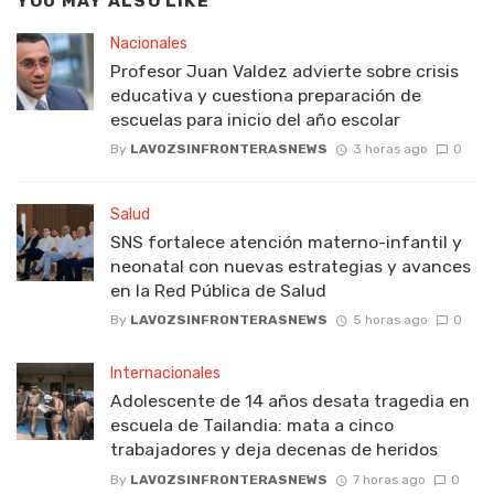
YOU MAY ALSO LIKE
Nacionales
Profesor Juan Valdez advierte sobre crisis
educativa y cuestiona preparación de
escuelas para inicio del año escolar
By
LAVOZSINFRONTERASNEWS
3 horas ago
0
Salud
SNS fortalece atención materno-infantil y
neonatal con nuevas estrategias y avances
en la Red Pública de Salud
By
LAVOZSINFRONTERASNEWS
5 horas ago
0
Internacionales
Adolescente de 14 años desata tragedia en
escuela de Tailandia: mata a cinco
trabajadores y deja decenas de heridos
By
LAVOZSINFRONTERASNEWS
7 horas ago
0