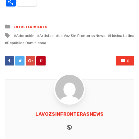
Link
Compartir
Posted
ENTRETENIMIENTO
in
Tagged
Adoración
Artistas
La Voz Sin Fronteras News
Música Latina
with
República Dominicana
0
LAVOZSINFRONTERASNEWS
Website