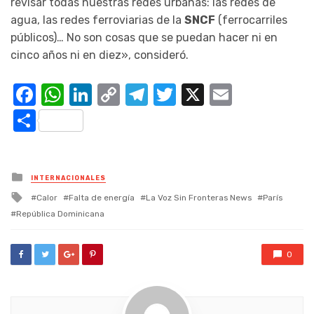
revisar todas nuestras redes urbanas: las redes de
agua, las redes ferroviarias de la
SNCF
(ferrocarriles
públicos)… No son cosas que se puedan hacer ni en
cinco años ni en diez», consideró.
Facebook
WhatsApp
LinkedIn
Copy
Telegram
Twitter
X
Email
Link
Compartir
Posted
INTERNACIONALES
in
Tagged
Calor
Falta de energía
La Voz Sin Fronteras News
París
with
República Dominicana
0