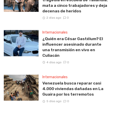
mata a cinco trabajadores y deja
decenas de heridos
2 días ago
0
Internacionales
¿Quién era César Gastélum? El
influencer asesinado durante
una transmisión en vivo en
Culiacán
4 días ago
0
Internacionales
Venezuela busca reparar casi
4.000 viviendas dañadas en La
Guaira por los terremotos
5 días ago
0