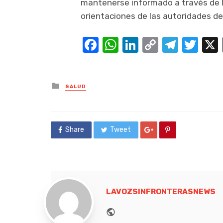
mantenerse informado a través de lo
orientaciones de las autoridades de
Facebook
WhatsApp
LinkedIn
Copy
Teleg
Twi
Link
Posted
SALUD
in
Share
Tweet
LAVOZSINFRONTERASNEWS
Website