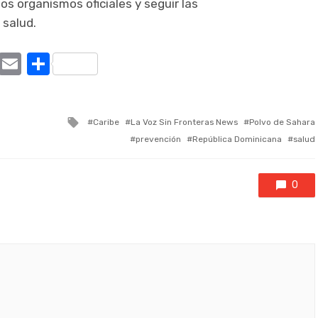
s organismos oficiales y seguir las
 salud.
ram
tter
X
Email
Compartir
Tagged
Caribe
La Voz Sin Fronteras News
Polvo de Sahara
with
prevención
República Dominicana
salud
0