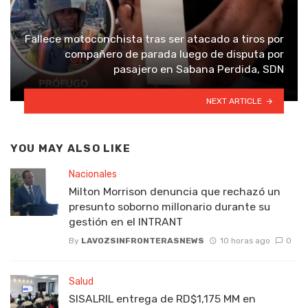
Fallece motoconchista tras ser atacado a tiros por
compañero de parada luego de disputa por
pasajero en Sabana Perdida, SDN
NEXT ARTICLE
YOU MAY ALSO LIKE
Nacionales
Milton Morrison denuncia que rechazó un
presunto soborno millonario durante su
gestión en el INTRANT
By
LAVOZSINFRONTERASNEWS
10 horas ago
0
Salud
SISALRIL entrega de RD$1,175 MM en