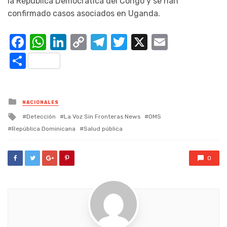
la República Democrática del Congo y se han
confirmado casos asociados en Uganda.
Facebook
WhatsApp
LinkedIn
Copy
Telegram
Twitter
X
Email
Link
Compartir
Posted
NACIONALES
in
Tagged
Detección
La Voz Sin Fronteras News
OMS
with
República Dominicana
Salud pública
0