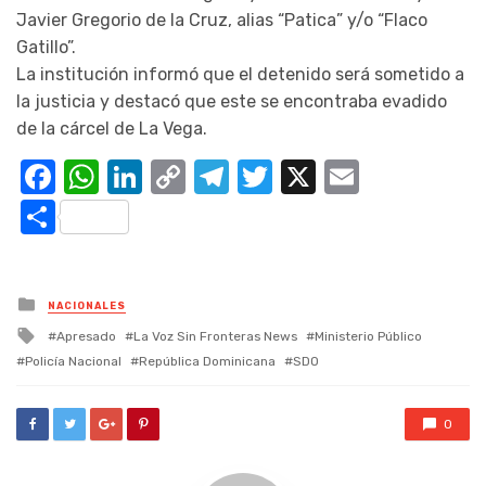
Javier Gregorio de la Cruz, alias “Patica” y/o “Flaco
Gatillo”.
La institución informó que el detenido será sometido a
la justicia y destacó que este se encontraba evadido
de la cárcel de La Vega.
Facebook
WhatsApp
LinkedIn
Copy
Telegram
Twitter
X
Email
Link
Compartir
Posted
NACIONALES
in
Tagged
Apresado
La Voz Sin Fronteras News
Ministerio Público
with
Policía Nacional
República Dominicana
SDO
0