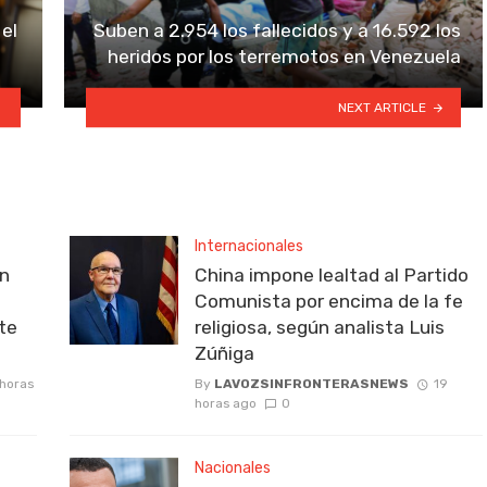
el
Suben a 2.954 los fallecidos y a 16.592 los
heridos por los terremotos en Venezuela
NEXT ARTICLE
Internacionales
on
China impone lealtad al Partido
Comunista por encima de la fe
rte
religiosa, según analista Luis
Zúñiga
 horas
By
LAVOZSINFRONTERASNEWS
19
horas ago
0
Nacionales