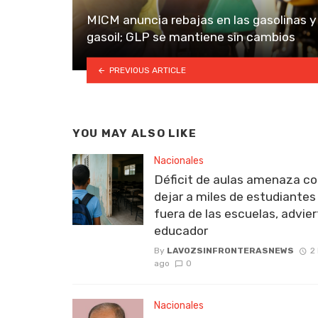
MICM anuncia rebajas en las gasolinas y 
gasoil; GLP se mantiene sin cambios
PREVIOUS ARTICLE
YOU MAY ALSO LIKE
Nacionales
Déficit de aulas amenaza c
dejar a miles de estudiantes
fuera de las escuelas, advie
educador
By
LAVOZSINFRONTERASNEWS
2
ago
0
Nacionales