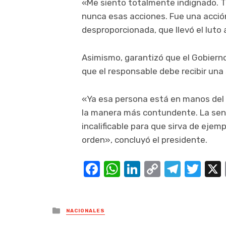
«Me siento totalmente indignado. Tie
nunca esas acciones. Fue una acci
desproporcionada, que llevó el luto 
Asimismo, garantizó que el Gobierno
que el responsable debe recibir una
«Ya esa persona está en manos del M
la manera más contundente. La sent
incalificable para que sirva de ejem
orden», concluyó el presidente.
Facebook
WhatsApp
LinkedIn
Copy
Teleg
Twi
Link
Posted
NACIONALES
in