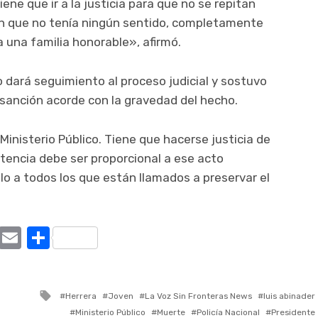
ne que ir a la justicia para que no se repitan
ón que no tenía ningún sentido, completamente
a una familia honorable», afirmó.
 dará seguimiento al proceso judicial y sostuvo
 sanción acorde con la gravedad del hecho.
inisterio Público. Tiene que hacerse justicia de
encia debe ser proporcional a ese acto
plo a todos los que están llamados a preservar el
ram
tter
X
Email
Compartir
Tagged
Herrera
Joven
La Voz Sin Fronteras News
luis abinader
with
Ministerio Público
Muerte
Policía Nacional
Presidente