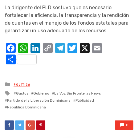
La dirigente del PLD sostuvo que es necesario
fortalecer la eficiencia, la transparencia y la rendición
de cuentas en el manejo de los fondos estatales para
garantizar un uso adecuado de los recursos.
Facebook
WhatsApp
LinkedIn
Copy
Telegram
Twitter
X
Email
Link
Compartir
Posted
POLÍTICA
in
Tagged
Gastos
Gobierno
La Voz Sin Fronteras News
with
Partido de la Liberación Dominicana
Públicidad
República Dominicana
0