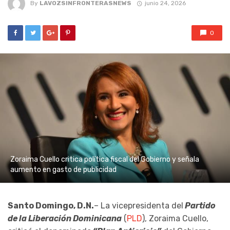
By
LAVOZSINFRONTERASNEWS
junio 24, 2026
0
Zoraima Cuello critica política fiscal del Gobierno y señala
aumento en gasto de publicidad
Santo Domingo, D.N.
– La vicepresidenta del
Partido
de la Liberación Dominicana
(
PLD
), Zoraima Cuello,