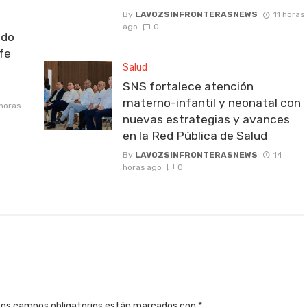
By
LAVOZSINFRONTERASNEWS
11 horas
ago
0
ido
fe
Salud
SNS fortalece atención
materno-infantil y neonatal con
 horas
nuevas estrategias y avances
en la Red Pública de Salud
By
LAVOZSINFRONTERASNEWS
14
horas ago
0
Los campos obligatorios están marcados con
*