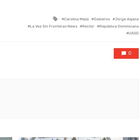
Tagged
Carolina Mejía
Gobierno
Jorge Asjana
with
La Voz Sin Fronteras News
Rector
República Dominicana
UASD
0