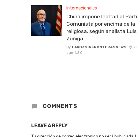
Internacionales
China impone lealtad al Part
Comunista por encima de la 
religiosa, según analista Luis
Zúñiga
By
LAVOZSINFRONTERASNEWS
7
ago
0
COMMENTS
LEAVE A REPLY
Tu dirección de correo electrónico no será publicada.