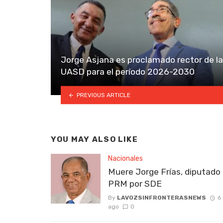
Jorge Asjana es proclamado rector de la
UASD para el período 2026-2030
PREVIOUS ARTICLE
YOU MAY ALSO LIKE
Nacionales
Muere Jorge Frías, diputado 
PRM por SDE
By
LAVOZSINFRONTERASNEWS
6
ago
0