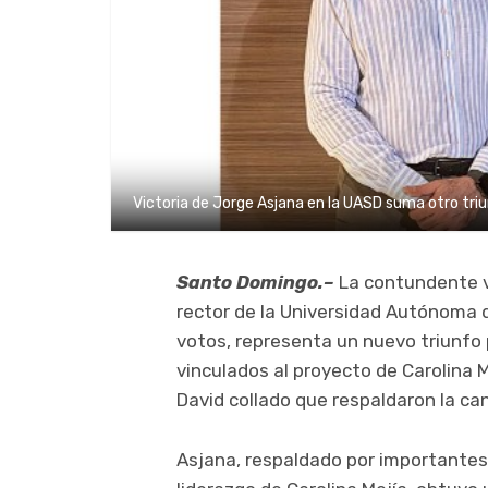
Victoria de Jorge Asjana en la UASD suma otro triun
Santo Domingo.–
La contundente v
rector de la Universidad Autónoma d
votos, representa un nuevo triunfo 
vinculados al proyecto de Carolina M
David collado que respaldaron la can
Asjana, respaldado por importantes 