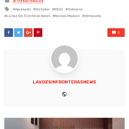
INTERNACIONALES
in
Tagged
Apresado
Dictador
EEUU
Gobierno
with
La Voz Sin Fronteras News
Nicolas Maduro
Venezuela
0
LAVOZSINFRONTERASNEWS
Website