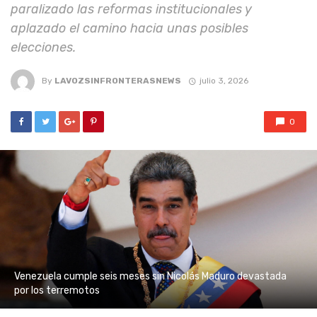
paralizado las reformas institucionales y
aplazado el camino hacia unas posibles
elecciones.
By
LAVOZSINFRONTERASNEWS
julio 3, 2026
0
Venezuela cumple seis meses sin Nicolás Maduro devastada
por los terremotos