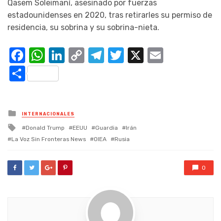
Qasem Soleimaní, asesinado por fuerzas
estadounidenses en 2020, tras retirarles su permiso de
residencia, su sobrina y su sobrina-nieta.
Facebook
WhatsApp
LinkedIn
Copy
Telegram
Twitter
X
Email
Link
Compartir
Posted
INTERNACIONALES
in
Tagged
Donald Trump
EEUU
Guardia
Irán
with
La Voz Sin Fronteras News
OIEA
Rusia
0