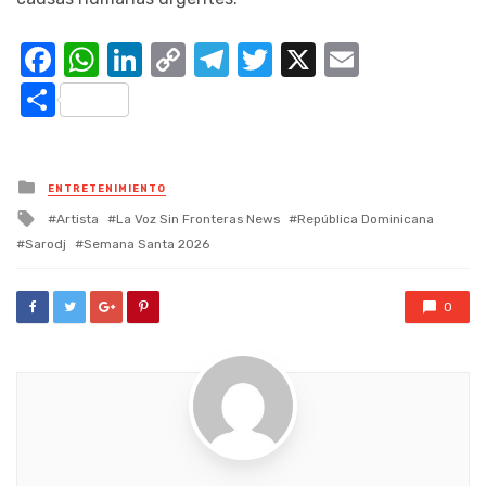
Facebook
WhatsApp
LinkedIn
Copy
Telegram
Twitter
X
Email
Link
Compartir
Posted
ENTRETENIMIENTO
in
Tagged
Artista
La Voz Sin Fronteras News
República Dominicana
with
Sarodj
Semana Santa 2026
0