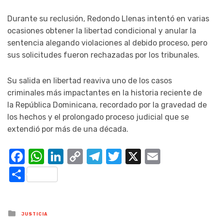
Durante su reclusión, Redondo Llenas intentó en varias
ocasiones obtener la libertad condicional y anular la
sentencia alegando violaciones al debido proceso, pero
sus solicitudes fueron rechazadas por los tribunales.
Su salida en libertad reaviva uno de los casos
criminales más impactantes en la historia reciente de
la
República Dominicana
, recordado por la gravedad de
los hechos y el prolongado proceso judicial que se
extendió por más de una década.
Facebook
WhatsApp
LinkedIn
Copy
Telegram
Twitter
X
Email
Link
Compartir
Posted
JUSTICIA