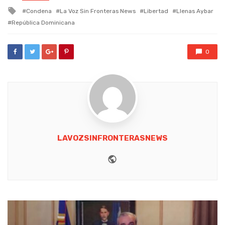
in
Tagged
Condena
La Voz Sin Fronteras News
Libertad
Llenas Aybar
with
República Dominicana
0
LAVOZSINFRONTERASNEWS
Website