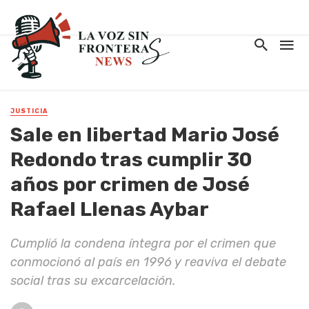
JUSTICIA
Sale en libertad Mario José
Redondo tras cumplir 30
años por crimen de José
Rafael Llenas Aybar
Cumplió la condena íntegra por el crimen que
conmocionó al país en 1996 y reaviva el debate
social tras su excarcelación.