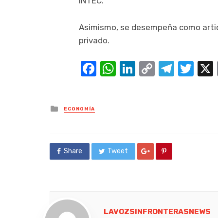
INTEC.
Asimismo, se desempeña como articu
privado.
Facebook
WhatsApp
LinkedIn
Copy
Teleg
Twi
Link
Posted
ECONOMÍA
in
Share
Tweet
LAVOZSINFRONTERASNEWS