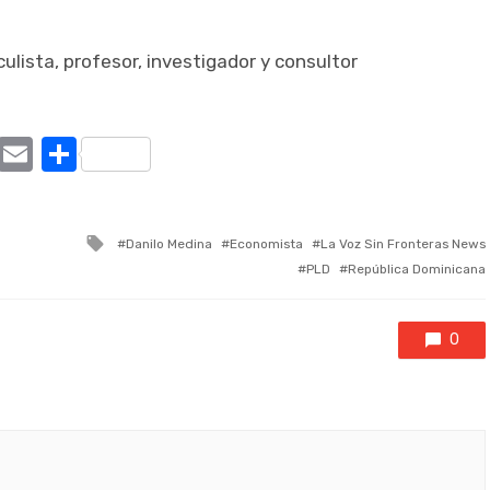
lista, profesor, investigador y consultor
ram
tter
X
Email
Compartir
Tagged
Danilo Medina
Economista
La Voz Sin Fronteras News
with
PLD
República Dominicana
0