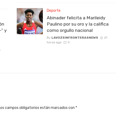
Deporte
Abinader felicita a Marileidy
ión
Paulino por su oro y la califica
-” y
como orgullo nacional
By
LAVOZSINFRONTERASNEWS
21
horas ago
0
8
Los campos obligatorios están marcados con
*