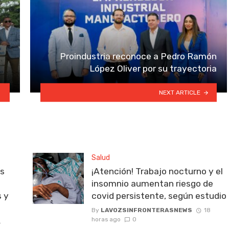
Proindustria reconoce a Pedro Ramón
López Oliver por su trayectoria
NEXT ARTICLE
Salud
as
¡Atención! Trabajo nocturno y el
insomnio aumentan riesgo de
s y
covid persistente, según estudio
By
LAVOZSINFRONTERASNEWS
18
horas ago
0
4