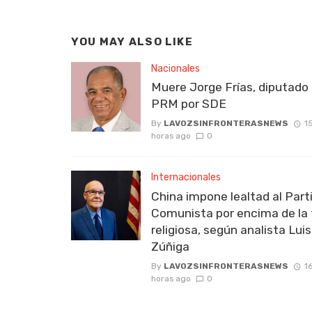
YOU MAY ALSO LIKE
Nacionales
Muere Jorge Frías, diputado 
PRM por SDE
By
LAVOZSINFRONTERASNEWS
1
horas ago
0
Internacionales
China impone lealtad al Part
Comunista por encima de la 
religiosa, según analista Luis
Zúñiga
By
LAVOZSINFRONTERASNEWS
1
horas ago
0