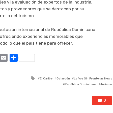
es y la evaluación de expertos de la industria,
ctos y proveedores que se destacan por su
rollo del turismo.
eputación internacional de República Dominicana
 ofreciendo experiencias memorables que
odo lo que el país tiene para ofrecer.
ram
tter
X
Email
Compartir
Tagged
El Caribe
Galardón
La Voz Sin Fronteras News
with
República Dominicana
Turismo
0