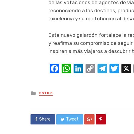
de las votaciones de agentes de viaj
reconociendo a los destinos, produ
excelencia y su contribución al desar
Este nuevo galardón fortalece la r
y reafirma su compromiso de seguir
inspiren a más viajeros a descubrir t
Facebook
WhatsApp
LinkedIn
Copy
Teleg
Twi
Link
Posted
ESTILO
in
Share
Tweet