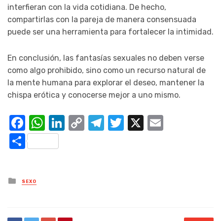
interfieran con la vida cotidiana. De hecho,
compartirlas con la pareja de manera consensuada
puede ser una herramienta para fortalecer la intimidad.
En conclusión, las fantasías sexuales no deben verse
como algo prohibido, sino como un recurso natural de
la mente humana para explorar el deseo, mantener la
chispa erótica y conocerse mejor a uno mismo.
Facebook
WhatsApp
LinkedIn
Copy
Telegram
Twitter
X
Email
Link
Compartir
Posted
SEXO
in