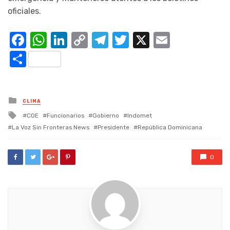
oficiales.
Facebook
WhatsApp
LinkedIn
Copy
Telegram
Twitter
X
Email
Link
Compartir
Posted
CLIMA
in
Tagged
COE
Funcionarios
Gobierno
Indomet
with
La Voz Sin Fronteras News
Presidente
República Dominicana
0