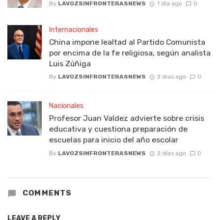
By
LAVOZSINFRONTERASNEWS
1 día ago
0
Internacionales
China impone lealtad al Partido Comunista
por encima de la fe religiosa, según analista
Luis Zúñiga
By
LAVOZSINFRONTERASNEWS
2 días ago
0
Nacionales
Profesor Juan Valdez advierte sobre crisis
educativa y cuestiona preparación de
escuelas para inicio del año escolar
By
LAVOZSINFRONTERASNEWS
2 días ago
0
COMMENTS
LEAVE A REPLY