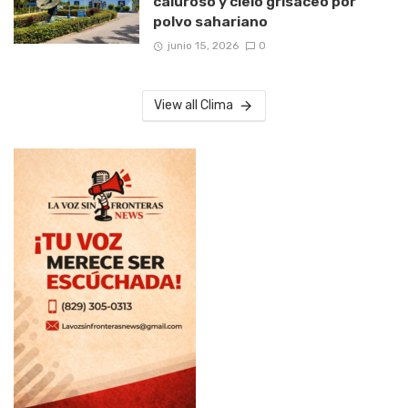
caluroso y cielo grisáceo por
polvo sahariano
junio 15, 2026
0
View all Clima