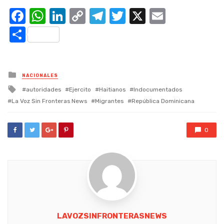
Facebook
WhatsApp
LinkedIn
Copy
Telegram
Twitter
X
Email
Link
Compartir
Posted
NACIONALES
in
Tagged
autoridades
Ejercito
Haitianos
Indocumentados
with
La Voz Sin Fronteras News
Migrantes
República Dominicana
0
LAVOZSINFRONTERASNEWS