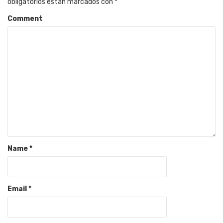
obligatorios están marcados con
*
Comment
Name
*
Email
*