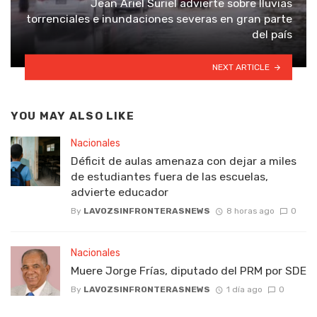
Jean Ariel Suriel advierte sobre lluvias
torrenciales e inundaciones severas en gran parte
del país
NEXT ARTICLE
YOU MAY ALSO LIKE
Nacionales
Déficit de aulas amenaza con dejar a miles
de estudiantes fuera de las escuelas,
advierte educador
By
LAVOZSINFRONTERASNEWS
8 horas ago
0
Nacionales
Muere Jorge Frías, diputado del PRM por SDE
By
LAVOZSINFRONTERASNEWS
1 día ago
0