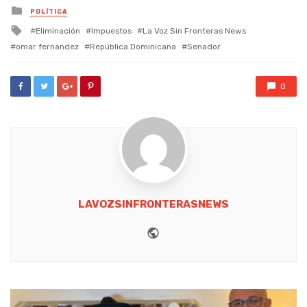
Posted
POLÍTICA
in
Tagged
Eliminación
Impuestos
La Voz Sin Fronteras News
with
omar fernandez
República Dominicana
Senador
0
LAVOZSINFRONTERASNEWS
Website