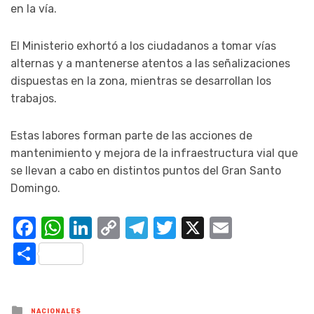
en la vía.
El Ministerio exhortó a los ciudadanos a tomar vías
alternas y a mantenerse atentos a las señalizaciones
dispuestas en la zona, mientras se desarrollan los
trabajos.
Estas labores forman parte de las acciones de
mantenimiento y mejora de la infraestructura vial que
se llevan a cabo en distintos puntos del Gran Santo
Domingo.
Facebook
WhatsApp
LinkedIn
Copy
Telegram
Twitter
X
Email
Link
Compartir
Posted
NACIONALES