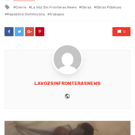
in
Tagged
Cierre
La Voz Sin Fronteras News
Obras
Obras Públicas
with
República Dominicana
trabajos
0
LAVOZSINFRONTERASNEWS
Website