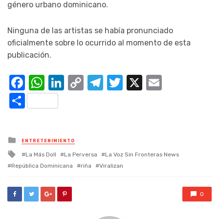
género urbano dominicano.
Ninguna de las artistas se había pronunciado
oficialmente sobre lo ocurrido al momento de esta
publicación.
Facebook
WhatsApp
LinkedIn
Copy
Telegram
Twitter
X
Email
Link
Compartir
Posted
ENTRETENIMIENTO
in
Tagged
La Más Doll
La Perversa
La Voz Sin Fronteras News
with
República Dominicana
riña
Viralizan
0