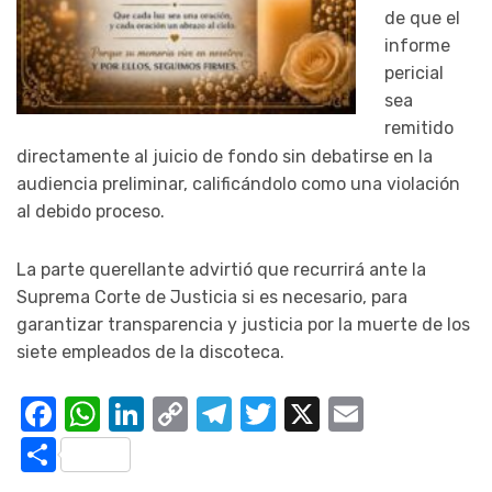
de que el
informe
pericial
sea
remitido
directamente al juicio de fondo sin debatirse en la
audiencia preliminar, calificándolo como una violación
al debido proceso.
La parte querellante advirtió que recurrirá ante la
Suprema Corte de Justicia si es necesario, para
garantizar transparencia y justicia por la muerte de los
siete empleados de la discoteca.
Facebook
WhatsApp
LinkedIn
Copy
Telegram
Twitter
X
Email
Link
Compartir