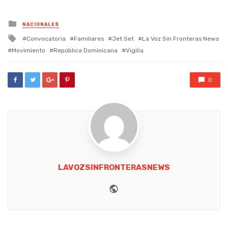
Posted
NACIONALES
in
Tagged
Convocatoria
Familiares
Jet Set
La Voz Sin Fronteras News
with
Movimiento
República Dominicana
Vigilia
0
LAVOZSINFRONTERASNEWS
Website