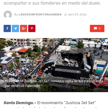
acompañar a sus familiares en medio del duelo.
By
LAVOZSINFRONTERASNEWS
abril 29, 2026
0
Movimiento Justicia Jet Set convoca vigilia de luz y esperanza
por víctimas fallecidas
Santo Domingo.–
El movimiento “Justicia Jet Set”